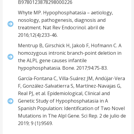
B9780123878298000226
Whyte MP. Hypophosphatasia – aetiology,
nosology, pathogenesis, diagnosis and
treatment. Nat Rev Endocrinol. abril de
2016;12(4):233-46.
Mentrup B, Girschick H, Jakob F, Hofmann C. A
homozygous intronic branch-point deletion in
the ALPL gene causes infantile
hypophosphatasia. Bone. 2017;94:75-83.
García-Fontana C, Villa-Suárez JM, Andújar-Vera
F, González-Salvatierra S, Martínez-Navajas G,
Real PJ, et al. Epidemiological, Clinical and
Genetic Study of Hypophosphatasia in A
Spanish Population: Identification of Two Novel
Mutations in The Alpl Gene. Sci Rep. 2 de julio de
2019; 9 (1):9569.